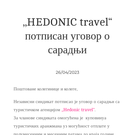
„HEDONIC travel“
потписан уговор о
сарадњи
26/04/2023
Поштоване колегинице и колеге,
Независни синдикат потписао је уговор о сарадњи са
туристичком агенцијом
„Hedonic travel“
.
За чланове синдиката омогућена је куповинуа
туристичких аранжмана уз могућност отплате у
полумесечним и месечним ратама до краја године.