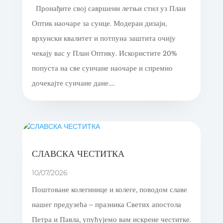
Пронађите свој савршени летњи стил уз План
Оптик наочаре за сунце. Модеран дизајн,
врхунски квалитет и потпуна заштита очију
чекају вас у План Оптику. Искористите 20%
попуста на све сунчане наочаре и спремно
дочекајте сунчане дане....
СЛАВСКА ЧЕСТИТКА
10/07/2026
Поштоване колегинице и колеге, поводом славе
нашег предузећа – празника Светих апостола
Петра и Павла, упућујемо вам искрене честитке.