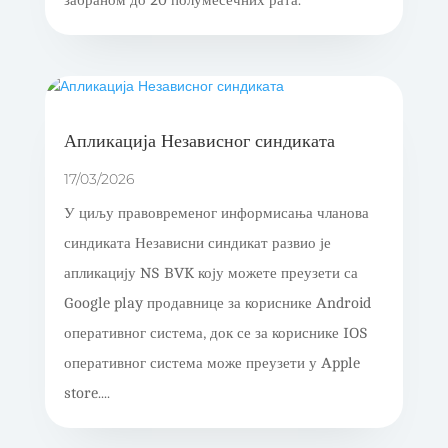
забраном до 20 полумесечних рата.
Апликација Независног синдиката
17/03/2026
У циљу правовременог информисања чланова
синдиката Независни синдикат развио је
апликацију NS BVK коју можете преузети са
Google play продавнице за кориснике Android
оперативног система, док се за кориснике IOS
оперативног система може преузети у Apple
store....