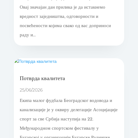
Овај значајан дан прилика је да истакнемо
вредност заједништва, одговорности и
посвећености којима свако од вас доприноси
раду и...
Потврда квалитета
25/06/2026
Екипа малог фудбала Београдског водовода и
канализације је у оквиру делегације Асоцијације
спорт за све Србија наступија на 22.
Међународном спортском фестивалу у
Бугарској у организацији Бугарске Радничке