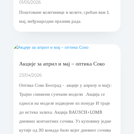
01/05/2026
Поштоване колегинице и колеге, срећан вам 1.
мај, међународни празник рада.
Акције за април и мај – оптика Соко
23/04/2026
Оптика Соко Београд - акције у априлу и мају:
Трајно снижени сунчани модели .Акција се
односи на моделе издвојене из понуде И траје
до истека залиха. Акција BAUSCH+LOMB
дневних контактних сочива. Уз куповину једне
кутије од 30 комада било којег дневног сочива