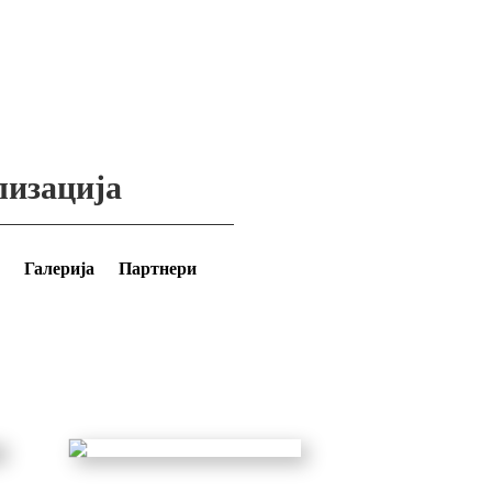
лизација
Галерија
Партнери