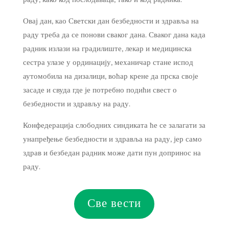
Овај дан, као Светски дан безбедности и здравља на
раду треба да се понови сваког дана. Сваког дана када
радник излази на градилиште, лекар и медицинска
сестра улазе у ординацију, механичар стане испод
аутомобила на дизалици, воћар крене да прска своје
засаде и свуда где је потребно подићи свест о
безбедности и здрављу на раду.
Конфедерација слободних синдиката ће се залагати за
унапређење безбедности и здравља на раду, јер само
здрав и безбедан радник може дати пун допринос на
раду.
Све вести