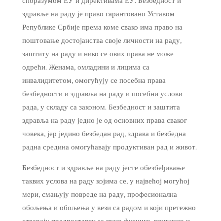
споразумом ЕУ и директивама ЕУ. Безбедност и
здравље на раду је право гарантовано Уставом
Републике Србије према коме свако има право на
поштовање достојанства своје личности на раду,
заштиту на раду и нико се ових права не може
одрећи. Женама, омладини и лицима са
инвалидитетом, омогућују се посебна права
безбедности и здравља на раду и посебни услови
рада, у складу са законом. Безбедност и заштита
здравља на раду једно је од основних права сваког
човека, јер једино безбедан рад, здрава и безбедна
радна средина омогућавају продуктиван рад и живот.
Безбедност и здравље на раду јесте обезбеђивање
таквих услова на раду којима се, у највећој могућој
мери, смањују повреде на раду, професионална
обољења и обољења у вези са радом и који претежно