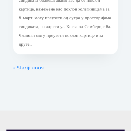
синдиката обавештавамо вас да се поклон
картице, намењене као поклон колегиницама за
8. март, могу преузети од сутра у просторијама
синдиката, на адреси ул. Кнеза од Семберије 5а.
Чланови могу преузети поклон картице и за
друге...
« Stariji unosi