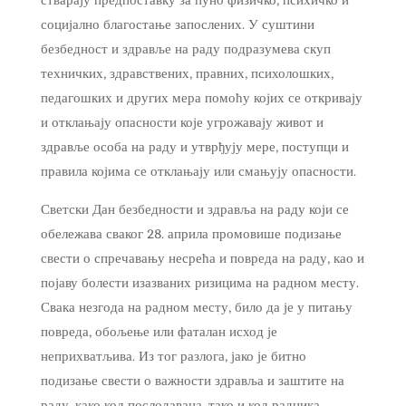
стварају предпоставку за пуно физичко, психичко и
социјално благостање запослених. У суштини
безбедност и здравље на раду подразумева скуп
техничких, здравствених, правних, психолошких,
педагошких и других мера помоћу којих се откривају
и отклањају опасности које угрожавају живот и
здравље особа на раду и утврђују мере, поступци и
правила којима се отклањају или смањују опасности.
Светски Дан безбедности и здравља на раду који се
обележава сваког 28. априла промовише подизање
свести о спречавању несрећа и повреда на раду, као и
појаву болести изазваних ризицима на радном месту.
Свака незгода на радном месту, било да је у питању
повреда, обољење или фаталан исход је
неприхватљива. Из тог разлога, јако је битно
подизање свести о важности здравља и заштите на
раду, како код послодаваца, тако и код радника.