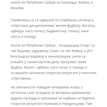
екипе из Републике Србије из Београда, Жабља и
Ваљева.
Такмичења су се одвијала по утврђеној сатници у
спортским дисциплинама: малом фудбалу, баскету,
одбојци, ного тенису, бадминтону, тенису, пинг
понгу и пикаду.
Екипе из Републике Србије – Асоцијација Спорт за
све Ваљево, Удружење Спорт за све Жабаљ и ЈКП
Београдски водовод и канализација, узеле су
учешће у такмичарском делу програма: мали
фудбал, баскет, одбојка, ного тенис и пикадо и
оствариле запажене спортске резултате у екипним
спортовима.
На свечаности поводом затварања игара, у
хотелској сали уследила је вечерња церемонија
додела награда и признања за најбоље остварене
спортске резултате екипама и појединцима. Тим