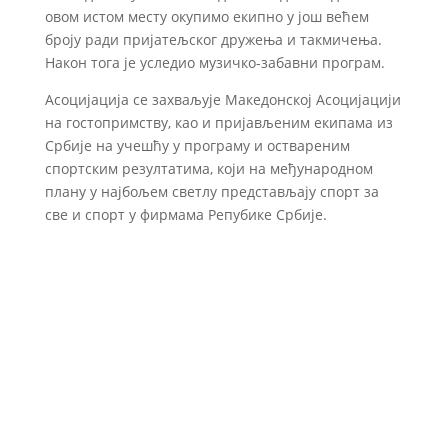
овом истом месту окупимо екипно у још већем
броју ради пријатељског дружења и такмичења.
Након тога је уследио музичко-забавни програм.
Асоцијација се захваљује Македонској Асоцијацији
на гостопримству, као и пријављеним екипама из
Србије на учешћу у програму и оствареним
спортским резултатима, који на међународном
плану у најбољем светлу представљају спорт за
све и спорт у фирмама Репубике Србије.
Све вести