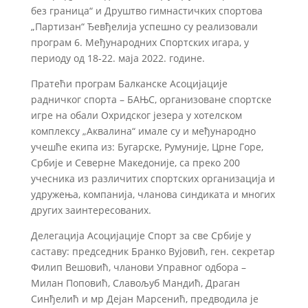
без граница“ и Друштво гимнастичких спортова
„Партизан“ Ђевђелија успешно су реализовали
програм 6. Међународних Спортских игара, у
периоду од 18-22. маја 2022. године.
Пратећи програм Балканске Асоцијације
радничког спорта – БАЊС, организоване спортске
игре на обали Охридског језера у хотелском
комплексу „Аквалина“ имале су и међународно
учешће екипа из: Бугарске, Румуније, Црне Горе,
Србије и Северне Македоније, са преко 200
учесника из различитих спортских организација и
удружења, компанија, чланова синдиката и многих
других заинтересованих.
Делегација Асоцијације Спорт за све Србије у
саставу: председник Бранко Вујовић, ген. секретар
Филип Вешовић, чланови Управног одбора –
Милан Поповић, Славољуб Мандић, Драган
Синђелић и мр Дејан Марсенић, предводила је