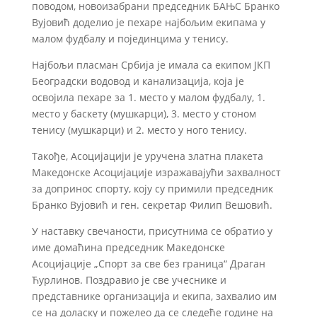
поводом, новоизабрани председник БАЊС Бранко
Вујовић доделио је пехаре најбољим екипама у
малом фудбалу и појединцима у тенису.
Најбољи пласман Србија је имала са екипом ЈКП
Београдски водовод и канализација, која је
освојила пехаре за 1. место у малом фудбалу, 1.
место у баскету (мушкарци), 3. место у стоном
тенису (мушкарци) и 2. место у ного тенису.
Такође, Асоцијацији је уручена златна плакета
Македонске Асоцијације изражавајући захвалност
за допринос спорту, коју су примили председник
Бранко Вујовић и ген. секретар Филип Вешовић.
У наставку свечаности, присутнима се обратио у
име домаћина председник Македонске
Асоцијације „Спорт за све без граница“ Драган
Ћурлинов. Поздравио је све учеснике и
представнике организација и екипа, захвалио им
се на доласку и пожелео да се следеће године на