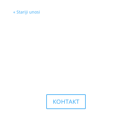
« Stariji unosi
Контактактирајте нас
Уколико имате питања или предлоге, слободно нас
контактирајте
КОНТАКТ