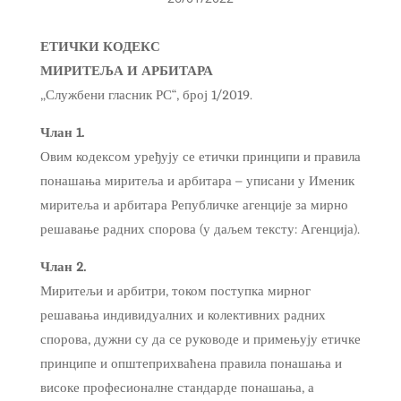
ЕТИЧКИ КОДЕКС
МИРИТЕЉА И АРБИТАРА
„Службени гласник РС“, број 1/2019.
Члан 1.
Овим кодексом уређују се етички принципи и правила
понашања миритеља и арбитара – уписани у Именик
миритеља и арбитара Републичке агенције за мирно
решавање радних спорова (у даљем тексту: Агенција).
Члан 2.
Миритељи и арбитри, током поступка мирног
решавања индивидуалних и колективних радних
спорова, дужни су да се руководе и примењују етичке
принципе и општеприхваћена правила понашања и
високе професионалне стандарде понашања, а