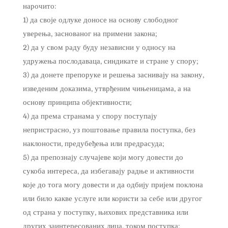
нарочито:
1) да своје одлуке доносе на основу слободног
уверења, заснованог на примени закона;
2) да у свом раду буду независни у односу на
удружења послодаваца, синдикате и стране у спору;
3) да донете препоруке и решења заснивају на закону,
изведеним доказима, утврђеним чињеницама, а на
основу принципа објективности;
4) да према странама у спору поступају
непристрасно, уз поштовање правила поступка, без
наклоности, предубеђења или предрасуда;
5) да препознају случајеве који могу довести до
сукоба интереса, да избегавају радње и активности
које до тога могу довести и да одбију пријем поклона
или било какве услуге или користи за себе или другог
од страна у поступку, њихових представника или
других заинтересованих лица, током поступка;