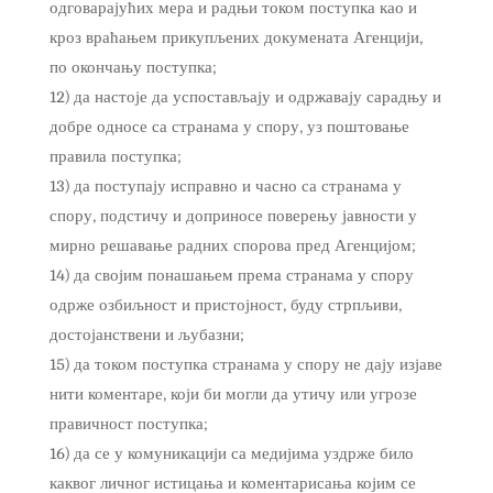
одговарајућих мера и радњи током поступка као и
кроз враћањем прикупљених докумената Агенцији,
по окончању поступка;
12) да настоје да успостављају и одржавају сарадњу и
добре односе са странама у спору, уз поштовање
правила поступка;
13) да поступају исправно и часно са странама у
спору, подстичу и доприносе поверењу јавности у
мирно решавање радних спорова пред Агенцијом;
14) да својим понашањем према странама у спору
одрже озбиљност и пристојност, буду стрпљиви,
достојанствени и љубазни;
15) да током поступка странама у спору не дају изјаве
нити коментаре, који би могли да утичу или угрозе
правичност поступка;
16) да се у комуникацији са медијима уздрже било
каквог личног истицања и коментарисања којим се