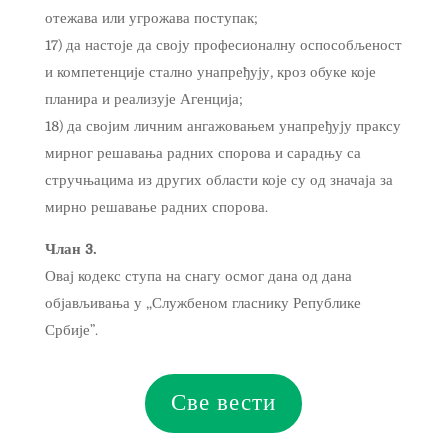
отежава или угрожава поступак;
17) да настоје да своју професионалну оспособљеност
и компетенције стално унапређују, кроз обуке које
планира и реализује Агенција;
18) да својим личним ангажовањем унапређују праксу
мирног решавања радних спорова и сарадњу са
стручњацима из других области које су од значаја за
мирно решавање радних спорова.
Члан 3.
Овај кодекс ступа на снагу осмог дана од дана
објављивања у „Службеном гласнику Републике
Србије”.
Све вести