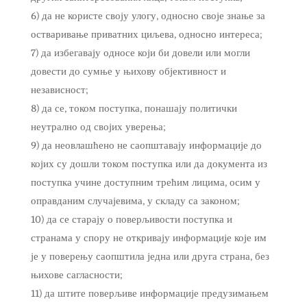
6) да не користе своју улогу, односно своје знање за
остваривање приватних циљева, односно интереса;
7) да избегавају односе који би довели или могли
довести до сумње у њихову објективност и
независност;
8) да се, током поступка, понашају политички
неутрално од својих уверења;
9) да неовлашћено не саопштавају информације до
којих су дошли током поступка или да документа из
поступка учине доступним трећим лицима, осим у
оправданим случајевима, у складу са законом;
10) да се старају о поверљивости поступка и
странама у спору не откривају информације које им
је у поверењу саопштила једна или друга страна, без
њихове сагласности;
11) да штите поверљиве информације предузимањем