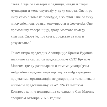
света. Овде се аматери и радници, млади и стари,
мушкарци и жене окупљају у духу спорта. Ове игре
нису само о томе ко побеђује, а ко губи. Оне се тичу
инклузије, поштовања, одрживости и фер-плеја. Оне
промовишу толеранцију, граде мостове између
култура. Спорт је, пре свега, средство за мир и
разумевање.“
Током игара председик Асоцијације Бранко Вујовић
званично се састао са председником
CSIT
Бруном
Молеом, где су разговарали о темама унапређења
међусобне сарадње, партнерству на међународним
пројектима, организацији међународних такмичења и
њиховом представљању на 47.
CSIT
Светском
Конгресу који је планиран да се одржи у Сан Марину
средином октобра 2025. године.