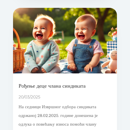
Рођење деце члана синдиката
20/03/2025
На седници Извршног одбора синдиката
одржаној 28.02.2025. године донешена је
одлука о повећању износа помоћи члану