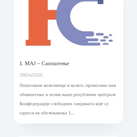
1. МАЈ – Саопштење
29/04/2025
Поштоване колегинице и колеге, преносимо вам
обавештење и позив наше републичке централе
Конфедерације слободних синдиката којe се
односи на обележавање 1....