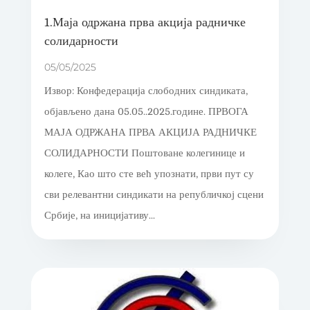
1.Маја одржана прва акција радничке
солидарности
05/05/2025
Извор: Конфедерација слободних синдиката,
објављено дана 05.05..2025.године. ПРВОГА
МАЈА ОДРЖАНА ПРВА АКЦИЈА РАДНИЧКЕ
СОЛИДАРНОСТИ Поштоване колегинице и
колеге, Као што сте већ упознати, први пут су
сви релевантни синдикати на републичкој сцени
Србије, на иницијативу...