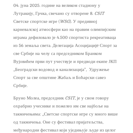
04. јуна 2025. године на великом стадиону у
Лутракију, Грчка, свечано су отворене 8.
CSIT
Светске спортске игре (
WSG
). У предивној
карневалској атмосфери као на правим олимпијским
играма дефиловало је 4.500 спортиста рекреативаца
из 56 земаља света. Делегација Асоцијацијe Спорт за
све Србије на челу са председником Бранком
Вујовићем први пут учествује и предводи екипе ЈКП
„Београдски водовод и канализација“, Удружење
Спорт за све општине Жабаљ и Боћарски савез
Србије.
Бруно Молеа, председник
CSIT
, је у свом говору
охрабрио учеснике и пожелео им све најбоље на
такмичењима: „Светске спортске игре су много више
од такмичења. Оне су фестивал пријатељства,
међународни фестивал који уједињује људе из целог