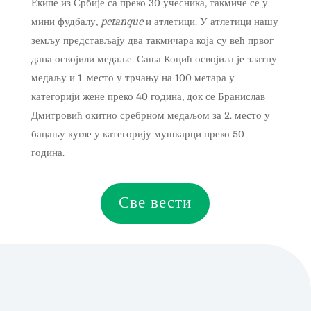
Екипе из Србије са преко 30 учесника, такмиче се у
мини фудбалу,
petanque
и атлетици. У атлетици нашу
земљу представљају два такмичара која су већ првог
дана освојили медаље. Сања Коцић освојила је златну
медаљу и 1. место у трчању на 100 метара у
категорији жене преко 40 година, док се Бранислав
Дмитровић окитио сребрном медаљом за 2. место у
бацању кугле у категорију мушкарци преко 50
година.
Све вести