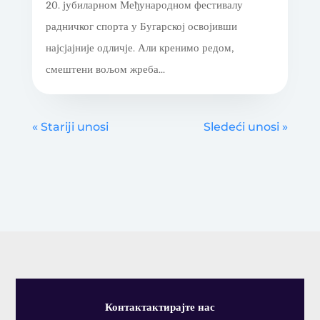
20. јубиларном Међународном фестивалу
радничког спорта у Бугарској освојивши
најсјајније одличје. Али кренимо редом,
смештени вољом жреба...
« Stariji unosi
Sledeći unosi »
Контактактирајте нас