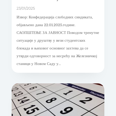
23/01/2025
Извор: Конфедерација слободних синдиката,
објављено дана 22.01.2025.године.
САОПШТЕЊЕ ЗА ЈАВНОСТ Поводом тренутне
ситуације у друштву у вези студентских
блокада и њиховог основног захтева да се
утврди одговорност за несрећу на Железничкој
станици у Новом Саду у...