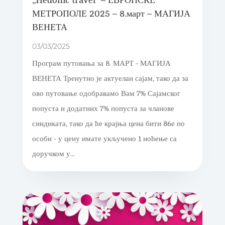
„Hedonic travel“ – ЕВРОПСКЕ
МЕТРОПОЛЕ 2025 – 8.март – МАГИЈА
ВЕНЕТА
03/03/2025
Програм путовања за 8. МАРТ - МАГИЈА
ВЕНЕТА Тренутно је актуелан сајам, тако да за
ово путовање одобравамо Вам 7% Сајамског
попуста и додатних 7% попуста за чланове
синдиката, тако да ће крајња цена бити 86е по
особи - у цену имате укључено 1 ноћење са
доручком у...