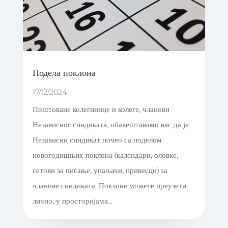
Подела поклона
17/12/2024
Поштоване колегинице и колеге, чланови
Независног синдиката, обавештавамо вас да је
Независни синдикат почео са поделом
новогодишњих поклона (календари, оловке,
сетови за писање, упаљачи, привесци) за
чланове синдиката. Поклоне можете преузети
лично, у просторијама...