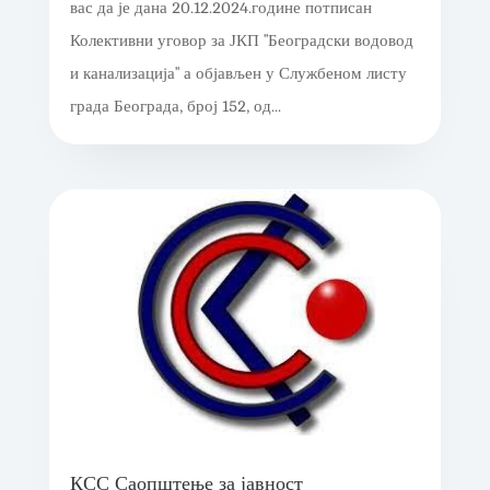
вас да је дана 20.12.2024.године потписан
Колективни уговор за ЈКП "Београдски водовод
и канализација" а објављен у Службеном листу
града Београда, број 152, од...
КСС Саопштење за јавност