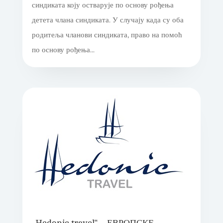
синдиката коју остварује по основу рођења
детета члана синдиката. У случају када су оба
родитеља чланови синдиката, право на помоћ
по основу рођења...