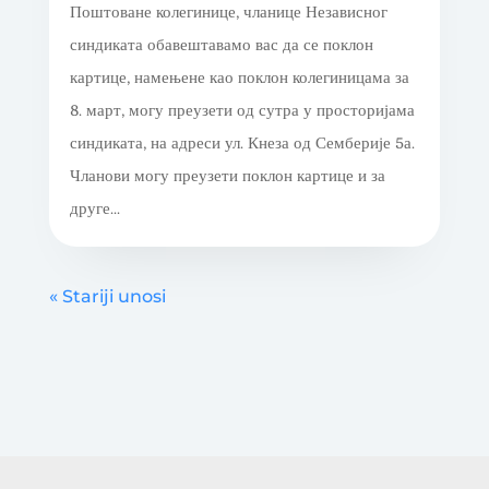
Поштоване колегинице, чланице Независног
синдиката обавештавамо вас да се поклон
картице, намењене као поклон колегиницама за
8. март, могу преузети од сутра у просторијама
синдиката, на адреси ул. Кнеза од Семберије 5а.
Чланови могу преузети поклон картице и за
друге...
« Stariji unosi