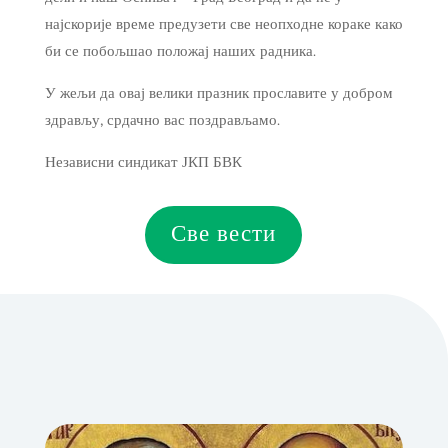
најскорије време предузети све неопходне кораке како
би се побољшао положај наших радника.
У жељи да овај велики празник прославите у добром
здрављу, срдачно вас поздрављамо
.
Независни синдикат ЈКП БВК
Све вести