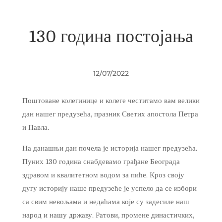
130 година постојања
12/07/2022
Поштоване колегинице и колеге честитамо вам велики
дан нашег предузећа, празник Светих апостола Петра
и Павла.
На данашњи дан почела је историја нашег предузећа.
Пуних 130 година снабдевамо грађане Београда
здравом и квалитетном водом за пиће. Кроз своју
дугу историју наше предузеће је успело да се избори
са свим невољама и недаћама које су задесиле наш
народ и нашу државу. Ратови, промене династичких,