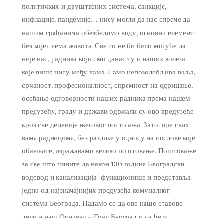
политичких и друштвених система, санкције,
инфлације, пандемије… нису могли да нас спрече да
нашим граћанима обезбедимо воду, основни елемент
без којег нема живота. Све то не би било могуће да
није нас, радника који смо данас ту и наших колега
које више нису међу нама. Само непоколебљива воља,
срчаност, професионалност, спремност на одрицање,
осећање одговорности наших радника према нашем
предузећу,
граду и држави одржали су ово предузеће
кроз све деценије његовог постојања. Зато, пре свих
вама радницима
, без разлике у односу на послове које
обављате,
изражавамо велико поштовање
. Поштовање
за све што чините да након 130 година Београдски
водовод и канализација функционише и представља
једно од најзначајнијих предузећа комуналног
система Београда. Надамо се да ове наше ставове
дели и наш Оснивач – Град Београд и да ће у