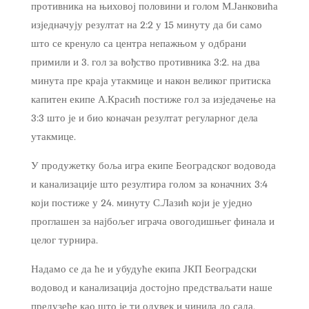
противника на њиховој половини и голом М.Јанковића
изједначују резултат на 2:2 у 15 минуту да би само
што се кренуло са центра непажњом у одбрани
примили и 3. гол за вођство противника 3:2. на два
минута пре краја утакмице и након великог притиска
капитен екипе А.Красић постиже гол за изједачење на
3:3 што је и био коначан резултат регуларног дела
утакмице.
У продужетку боља игра екипе Београдског водовода
и канализације што резултира голом за коначних 3:4
који постиже у 24. минуту С.Лазић који је уједно
проглашен за најбољег играча овогодишњег финала и
целог турнира.
Надамо се да ће и убудуће екипа ЈКП Београдски
водовод и канализација достојно предстваљати наше
предузеће као што је ти одувек и чинила до сада.