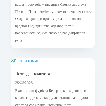
нашег предузећа – празника Светих апостола
Петра и Павла, упућујемо вам искрене честитке.
Овај значајан дан прилика је да истакнемо
вредност заједништва, одговорности и
посвећености којима свако од вас доприноси
раду и...
Потврда квалитета
25/06/2026
Екипа малог фудбала Београдског водовода и
канализације је у оквиру делегације Асоцијације
спорт за све Србија наступија на 22.