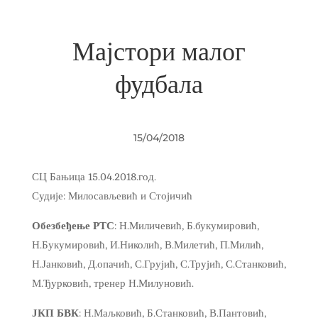
Мајстори малог
фудбала
15/04/2018
СЦ Бањица 15.04.2018.год.
Судије: Милосављевић и Стојичић
Обезбеђење РТС
: Н.Миличевић, Б.букумировић,
Н.Букумировић, И.Николић, В.Милетић, П.Милић,
Н.Јанковић, Д.опачић, С.Грујић, С.Трујић, С.Станковић,
М.Ђурковић, тренер Н.Милуновић.
ЈКП БВК
: Н.Маљковић, Б.Станковић, В.Пантовић,