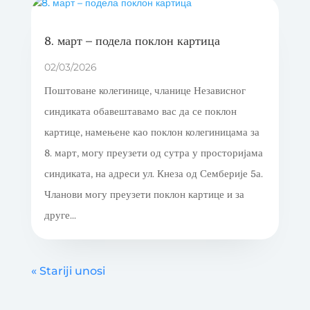
8. март – подела поклон картица
02/03/2026
Поштоване колегинице, чланице Независног
синдиката обавештавамо вас да се поклон
картице, намењене као поклон колегиницама за
8. март, могу преузети од сутра у просторијама
синдиката, на адреси ул. Кнеза од Семберије 5а.
Чланови могу преузети поклон картице и за
друге...
« Stariji unosi