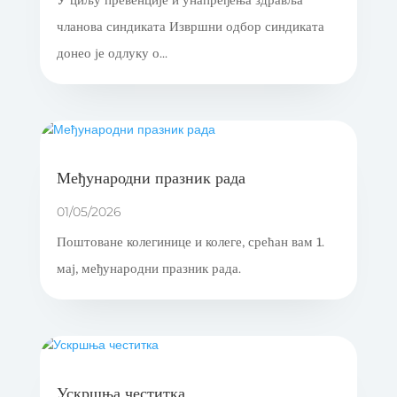
У циљу превенције и унапређења здравља
чланова синдиката Извршни одбор синдиката
донео је одлуку о...
Међународни празник рада
01/05/2026
Поштоване колегинице и колеге, срећан вам 1.
мај, међународни празник рада.
Ускршња честитка