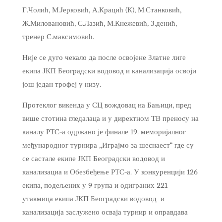
Г.Чолић, М.Јерковић, А.Крацић (К), М.Станковић,
Ж.Миловановић, С.Лазић, М.Кнежевић, З.денић,
тренер С.максимовић.
Није се дуго чекало да после освојене Златне лиге
екипа ЈКП Београдски водовод и канализација освоји
још један трофеј у низу.
Протеклог викенда у СЦ вождовац на Бањици, пред
више стотина гледалаца и у директном ТВ преносу на
каналу РТС-а одржано је финале 19. меморијалног
међународног турнира „Играјмо за шеснаест“ где су
се састале екипе ЈКП Београдски водовод и
канализациа и Обезбеђење РТС-а. У конкуренцији 126
екипа, подељених у 9 група и одиграних 221
утакмица екипа ЈКП Београдски водовод и
канализација заслужено осваја турнир и оправдава