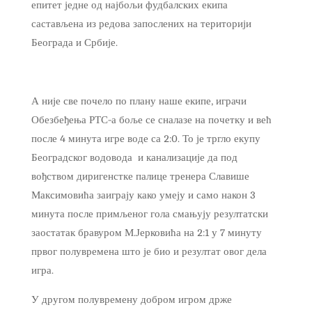
епитет једне од најбољи фудбалских екипа
састављена из редова запослених на територији
Београда и Србије.
А није све почело по плану наше екипе, играчи
Обезбеђења РТС-а боље се сналазе на почетку и већ
после 4 минута игре воде са 2:0. То је тргло екупу
Београдског водовода и канализације да под
вођством диригенстке палице тренера Славише
Максимовића заиграју како умеју и само након 3
минута после примљеног гола смањују резултатски
заостатак бравуром М.Јерковића на 2:1 у 7 минуту
првог полувремена што је био и резултат овог дела
игра.
У другом полувремену добром игром држе