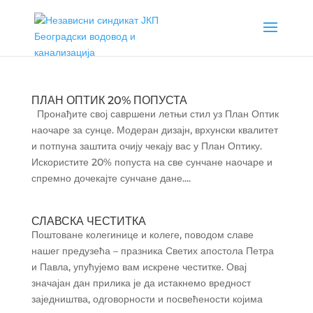
ПЛАН ОПТИК 20% ПОПУСТА
Пронађите свој савршени летњи стил уз План Оптик
наочаре за сунце. Модеран дизајн, врхунски квалитет
и потпуна заштита очију чекају вас у План Оптику.
Искористите 20% попуста на све сунчане наочаре и
спремно дочекајте сунчане дане....
СЛАВСКА ЧЕСТИТКА
Поштоване колегинице и колеге, поводом славе
нашег предузећа – празника Светих апостола Петра
и Павла, упућујемо вам искрене честитке. Овај
значајан дан прилика је да истакнемо вредност
заједништва, одговорности и посвећености којима