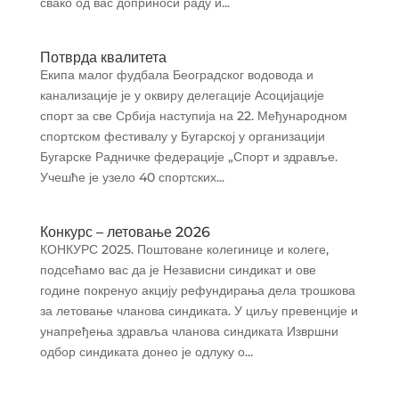
свако од вас доприноси раду и...
Потврда квалитета
Екипа малог фудбала Београдског водовода и
канализације је у оквиру делегације Асоцијације
спорт за све Србија наступија на 22. Међународном
спортском фестивалу у Бугарској у организацији
Бугарске Радничке федерације „Спорт и здравље.
Учешће је узело 40 спортских...
Конкурс – летовање 2026
КОНКУРС 2025. Поштоване колегинице и колеге,
подсећамо вас да је Независни синдикат и ове
године покренуо акцију рефундирања дела трошкова
за летовање чланова синдиката. У циљу превенције и
унапређења здравља чланова синдиката Извршни
одбор синдиката донео је одлуку о...